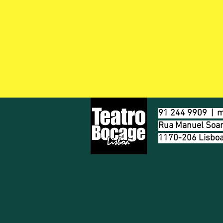
91 244 9909 |
m
Rua Manuel Soar
1170-206 Lisbo