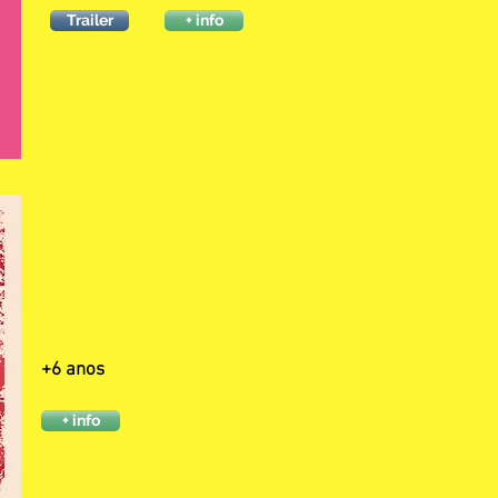
Trailer
+ info
+6 anos
+ info